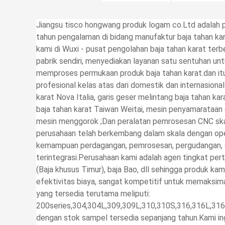
Jiangsu tisco hongwang produk logam co.Ltd adalah p
tahun pengalaman di bidang manufaktur baja tahan kar
kami di Wuxi - pusat pengolahan baja tahan karat terb
pabrik sendiri, menyediakan layanan satu sentuhan 
memproses permukaan produk baja tahan karat.dan it
profesional kelas atas dari domestik dan internasional 
karat Nova Italia, garis geser melintang baja tahan k
baja tahan karat Taiwan Weitai, mesin penyamarataan d
mesin menggorok ;Dan peralatan pemrosesan CNC skala 
perusahaan telah berkembang dalam skala dengan oper
kemampuan perdagangan, pemrosesan, pergudangan, d
terintegrasi.Perusahaan kami adalah agen tingkat pe
(Baja khusus Timur), baja Bao, dll sehingga produk kami
efektivitas biaya, sangat kompetitif untuk memaksim
yang tersedia terutama meliputi:
200series,304,304L,309,309L,310,310S,316,316L,316
dengan stok sampel tersedia sepanjang tahun.Kami in