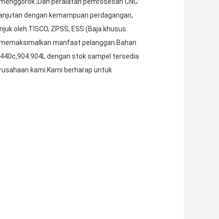
n menggorok ;Dan peralatan pemrosesan CNC
rkelanjutan dengan kemampuan perdagangan,
njuk oleh TISCO, ZPSS, ESS (Baja khusus
untuk memaksimalkan manfaat pelanggan.Bahan
0.440c,904.904L dengan stok sampel tersedia
erusahaan kami.Kami berharap untuk