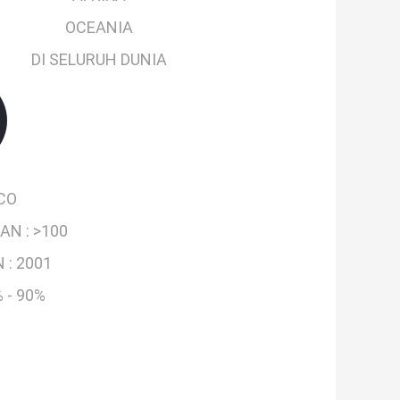
OCEANIA
DI SELURUH DUNIA
CO
AN :
>100
 :
2001
 - 90%