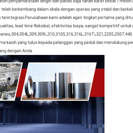
esin penyamarataan dingin dan panas baja tahan karat besar / mesi
aan telah berkembang dalam skala dengan operasi yang stabil dan be
 terintegrasi.Perusahaan kami adalah agen tingkat pertama yang ditu
rkualitas, lead time fleksibel, efektivitas biaya, sangat kompetitif 
00series,304,304L,309,309L,310,310S,316,316L,316Ti,321,2205,2507.44
ma kasih yang tulus kepada pelanggan yang peduli dan mendukung p
ang dengan Anda.