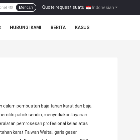
Quote request suatu
|
Indonesian
Mencari
S
HUBUNGI KAMI
BERITA
KASUS
n dalam pembuatan baja tahan karat dan baja
emiliki pabrik sendiri, menyediakan layanan
ralatan pemrosesan profesional kelas atas
a tahan karat Taiwan Weitai, garis geser