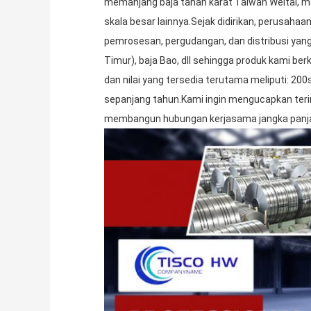
memanjang baja tahan karat Taiwan Weitai, m
skala besar lainnya.Sejak didirikan, perusah
pemrosesan, pergudangan, dan distribusi yang
Timur), baja Bao, dll sehingga produk kami be
dan nilai yang tersedia terutama meliputi: 2
sepanjang tahun.Kami ingin mengucapkan teri
membangun hubungan kerjasama jangka panj