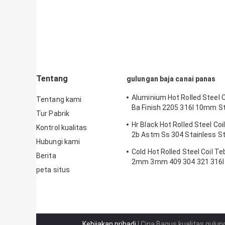
Tentang
gulungan baja canai panas
Aluminium Hot Rolled Steel C
Tentang kami
Ba Finish 2205 316l 10mm S
Tur Pabrik
Steel Coil Pemasok
Hr Black Hot Rolled Steel Coi
Kontrol kualitas
2b Astm Ss 304 Stainless St
Hubungi kami
Produsen
Cold Hot Rolled Steel Coil T
Berita
2mm 3mm 409 304 321 316l 
peta situs
Steel Coil Strip
Kebijakan pribadi
| Cina Bagus kualitas gulu