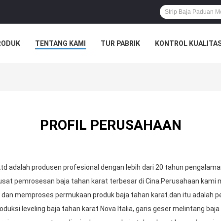
RODUK
TENTANG KAMI
TUR PABRIK
KONTROL KUALITA
PROFIL PERUSAHAAN
d adalah produsen profesional dengan lebih dari 20 tahun pengalama
 pusat pemrosesan baja tahan karat terbesar di Cina.Perusahaan kami m
an memproses permukaan produk baja tahan karat.dan itu adalah pe
roduksi leveling baja tahan karat Nova Italia, garis geser melintang baj