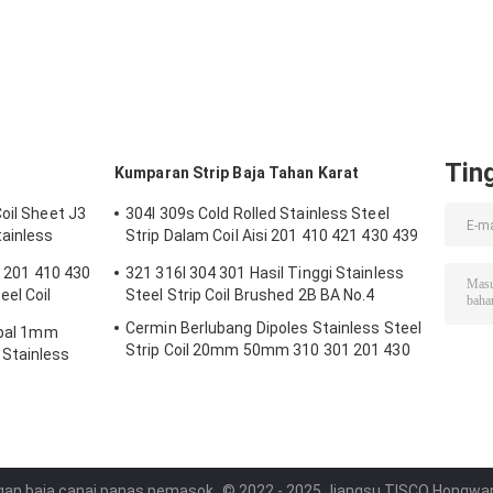
Tin
Kumparan Strip Baja Tahan Karat
oil Sheet J3
304l 309s Cold Rolled Stainless Steel
tainless
Strip Dalam Coil Aisi 201 410 421 430 439
Ss Clip Strip
l 201 410 430
321 316l 304 301 Hasil Tinggi Stainless
eel Coil
Steel Strip Coil Brushed 2B BA No.4
Cermin Berlubang Dipoles Stainless Steel
ebal 1mm
Strip Coil 20mm 50mm 310 301 201 430
Stainless
420 410S 409L
ngan baja canai panas pemasok.
© 2022 - 2025 Jiangsu TISCO Hongwang 