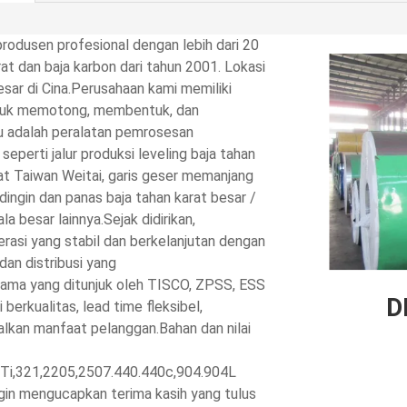
rodusen profesional dengan lebih dari 20
at dan baja karbon dari tahun 2001. Lokasi
esar di Cina.Perusahaan kami memiliki
untuk memotong, membentuk, dan
u adalah peralatan pemrosesan
seperti jalur produksi leveling baja tahan
arat Taiwan Weitai, garis geser memanjang
ingin dan panas baja tahan karat besar /
besar lainnya.Sejak didirikan,
asi yang stabil dan berkelanjutan dengan
an distribusi yang
rtama yang ditunjuk oleh TISCO, ZPSS, ESS
D
 berkualitas, lead time fleksibel,
alkan manfaat pelanggan.Bahan dan nilai
Ti,321,2205,2507.440.440c,904.904L
gin mengucapkan terima kasih yang tulus