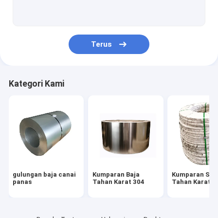
Lembaran Baja Paduan
Strip Baja Tahan Karat yang Disikat
Terus
Strip Baja Tahan Karat yang Dipoles
Kumparan Lembaran Baja Tahan Karat
Kategori Kami
Tabung Logam Mulus
Tabung anil cerah
Pipa Las SS
Strip Baja Tahan Karat
gulungan baja canai
Kumparan Baja
Kumparan Stri
Lembar Baja Tahan Karat
panas
Tahan Karat 304
Tahan Karat
Pelat Logam Stainless Steel