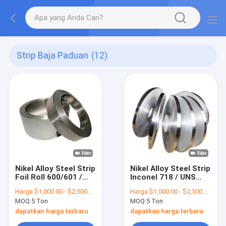
Strip Baja Paduan
(12)
Nikel Alloy Steel Strip
Nikel Alloy Steel Strip
Foil Roll 600/601 /
Inconel 718 / UNS
602CA / 718 Lembar
N07718 Sheet Metal
Harga:
$1,000.00 - $2,500.00/Tons
Harga:
$1,000.00 - $2,500.00/Tons
Coil Slit Edge
Coil Slit Edge
MOQ:
5 Ton
MOQ:
5 Ton
dapatkan harga terbaru
dapatkan harga terbaru