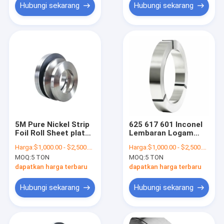
Hubungi sekarang
Hubungi sekarang
5M Pure Nickel Strip
625 617 601 Inconel
Foil Roll Sheet plate
Lembaran Logam
untuk baterai
Inconel 600 Plat 690
Harga:
$1,000.00 - $2,500.00/Tons
Harga:
$1,000.00 - $2,500.00/Tons
718 625 Cerah
MOQ:
5 TON
MOQ:
5 TON
Paduan Coil Strip
80mm
dapatkan harga terbaru
dapatkan harga terbaru
Hubungi sekarang
Hubungi sekarang