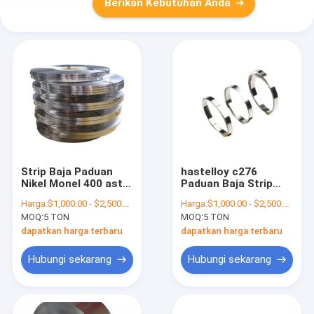
Berikan Kebutuhan Anda
Strip Baja Paduan
hastelloy c276
Nikel Monel 400 astm
Paduan Baja Strip
b127 b564 uns
pelat lembaran pita
Harga:
$1,000.00 - $2,500.00/Tons
Harga:
$1,000.00 - $2,500.00/Tons
n04400
baja paduan nikel
MOQ:
5 TON
MOQ:
5 TON
dapatkan harga terbaru
dapatkan harga terbaru
Hubungi sekarang
Hubungi sekarang