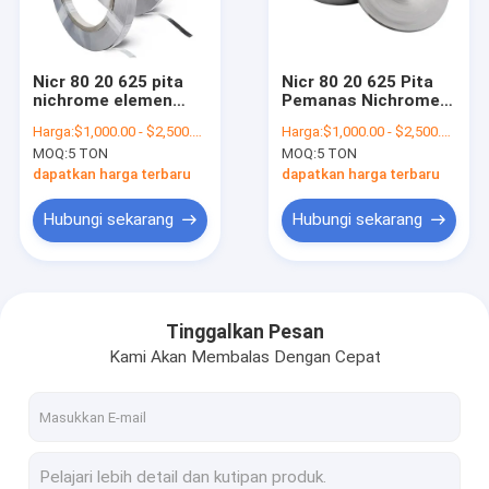
Tur Pabrik
Kontrol kualitas
Nicr 80 20 625 pita
Nicr 80 20 625 Pita
nichrome elemen
Pemanas Nichrome
Hubungi kami
pemanas Tape Strip
Strip
Harga:
$1,000.00 - $2,500.00/Tons
Harga:
$1,000.00 - $2,500.00/Tons
MOQ:
5 TON
MOQ:
5 TON
Berita
dapatkan harga terbaru
dapatkan harga terbaru
kasus
Hubungi sekarang
Hubungi sekarang
gulungan baja canai panas
Tinggalkan Pesan
Kami Akan Membalas Dengan Cepat
Kumparan Baja Tahan Karat 304
Kumparan Strip Baja Tahan Karat
Kumparan baja paduan