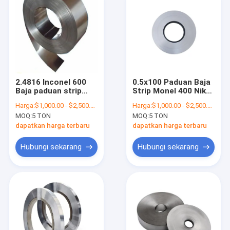
2.4816 Inconel 600
0.5x100 Paduan Baja
Baja paduan strip
Strip Monel 400 Nikel
1mm 3mm 0.1mm
Tembaga Logam
Harga:
$1,000.00 - $2,500.00/Tons
Harga:
$1,000.00 - $2,500.00/Tons
0.2mm 0.3mm Nikel
Soft Foil Tape
MOQ:
5 TON
MOQ:
5 TON
dapatkan harga terbaru
dapatkan harga terbaru
Hubungi sekarang
Hubungi sekarang
Rumah
Produk
Tentang kami