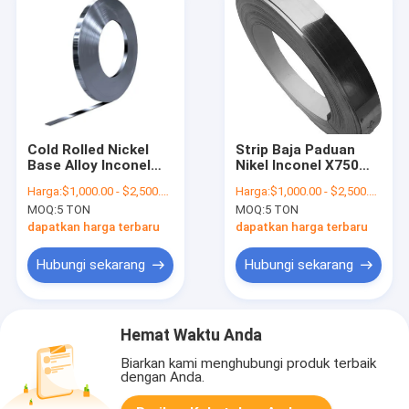
Cold Rolled Nickel
Strip Baja Paduan
Base Alloy Inconel
Nikel Inconel X750
601 600 625 800
Lembaran Logam
Harga:
$1,000.00 - $2,500.00/Tons
Harga:
$1,000.00 - $2,500.00/Tons
Inconel 718 Lembar
MOQ:
5 TON
MOQ:
5 TON
Foil Coil Strip
dapatkan harga terbaru
dapatkan harga terbaru
Hubungi sekarang
Hubungi sekarang
Hemat Waktu Anda
Biarkan kami menghubungi produk terbaik
dengan Anda.