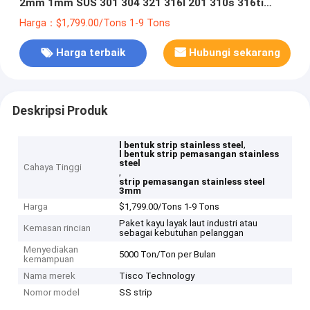
2mm 1mm SUS 301 304 321 316l 201 310s 316ti
310S
Harga：$1,799.00/Tons 1-9 Tons
Harga terbaik
Hubungi sekarang
Deskripsi Produk
,
l bentuk strip stainless steel
l bentuk strip pemasangan stainless
steel
Cahaya Tinggi
,
strip pemasangan stainless steel
3mm
Harga
$1,799.00/Tons 1-9 Tons
Paket kayu layak laut industri atau
Kemasan rincian
sebagai kebutuhan pelanggan
Menyediakan
5000 Ton/Ton per Bulan
kemampuan
Nama merek
Tisco Technology
Nomor model
SS strip