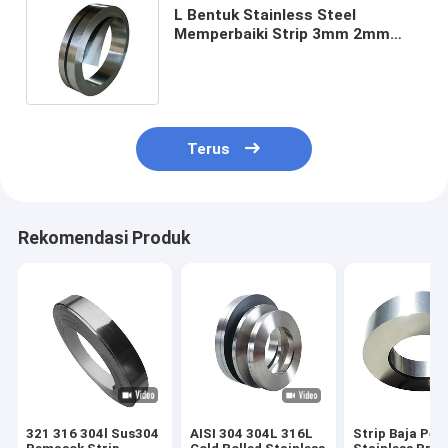
L Bentuk Stainless Steel
Memperbaiki Strip 3mm 2mm
1mm SUS 301 304 321 316l 201
310s 316ti 310S
Terus
Rekomendasi Produk
321 316 304l Sus304
AISI 304 304L 316L
Strip Baja Peg