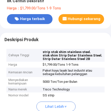
8K Cermin Dekoratif
Harga：$1,799.00/Tons 1-9 Tons
Harga terbaik
Hubungi sekarang
Deskripsi Produk
,
strip stok shim stainless steel
Cahaya Tinggi
,
stok shim Strip Datar Stainless Steel
Strip Datar Stainless Steel 2B
Harga
$1,799.00/Tons 1-9 Tons
Paket kayu layak laut industri atau
Kemasan rincian
sebagai kebutuhan pelanggan
Menyediakan
5000 Ton/Ton per Bulan
kemampuan
Nama merek
Tisco Technology
Nomor model
SS strip
Lihat Lebih