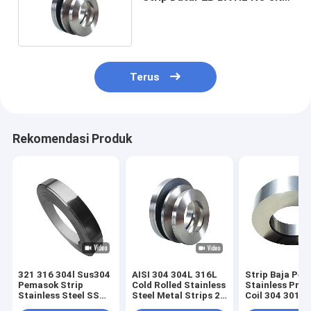
Cermin Dekoratif
Terus
Rekomendasi Produk
321 316 304l Sus304
AISI 304 304L 316L
Strip Baja Peg
Pemasok Strip
Cold Rolled Stainless
Stainless Presi
Stainless Steel SS
Steel Metal Strips 2B
Coil 304 301 3
Coil 202
Finish SS Tape
631