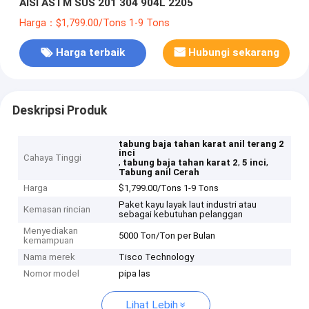
AISI ASTM SUS 201 304 904L 2205
Harga：$1,799.00/Tons 1-9 Tons
Harga terbaik
Hubungi sekarang
Deskripsi Produk
tabung baja tahan karat anil terang 2
inci
Cahaya Tinggi
,
,
,
tabung baja tahan karat 2
5 inci
Tabung anil Cerah
Harga
$1,799.00/Tons 1-9 Tons
Paket kayu layak laut industri atau
Kemasan rincian
sebagai kebutuhan pelanggan
Menyediakan
5000 Ton/Ton per Bulan
kemampuan
Nama merek
Tisco Technology
Nomor model
pipa las
Lihat Lebih