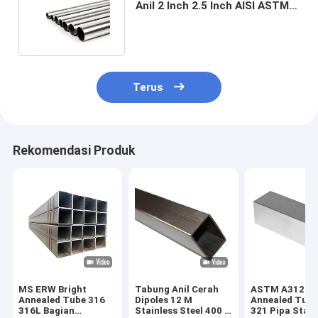
Anil 2 Inch 2.5 Inch AISI ASTM
SUS 201 304 904L 2205
Terus
Rekomendasi Produk
MS ERW Bright
Tabung Anil Cerah
ASTM A312 Br
Annealed Tube 316
Dipoles 12 M
Annealed Tube
316L Bagian
Stainless Steel 400 #
321 Pipa Stain