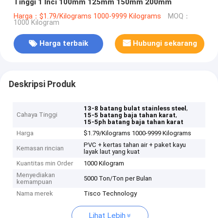
Tinggi 1 Inci 100mm 125mm 150mm 200mm
Harga：$1.79/Kilograms 1000-9999 Kilograms
MOQ：
1000 Kilogram
Harga terbaik
Hubungi sekarang
Deskripsi Produk
,
13-8 batang bulat stainless steel
Cahaya Tinggi
,
15-5 batang baja tahan karat
15-5ph batang baja tahan karat
Harga
$1.79/Kilograms 1000-9999 Kilograms
PVC + kertas tahan air + paket kayu
Kemasan rincian
layak laut yang kuat
Kuantitas min Order
1000 Kilogram
Menyediakan
5000 Ton/Ton per Bulan
kemampuan
Nama merek
Tisco Technology
Lihat Lebih