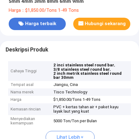
5mm 4mm 3mm 8mm 6mm 9mm
Harga：$1,850.00/Tons 1-49 Tons
Harga terbaik
Hubungi sekarang
Deskripsi Produk
,
2 inci stainless steel round bar
,
3/8 stainless steel round bar
Cahaya Tinggi
2 inch metrik stainless steel round
bar 30mm
Tempat asal
Jiangsu, Cina
Nama merek
Tisco Technology
Harga
$1,850.00/Tons 1-49 Tons
PVC + kertas tahan air + paket kayu
Kemasan rincian
layak laut yang kuat
Menyediakan
5000 Ton/Ton per Bulan
kemampuan
Lihat Lebih