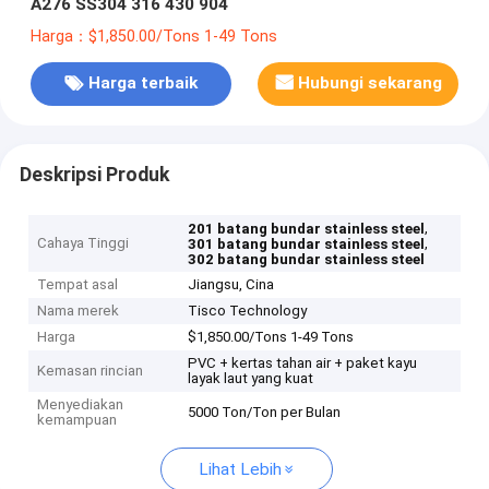
A276 SS304 316 430 904
Harga：$1,850.00/Tons 1-49 Tons
Harga terbaik
Hubungi sekarang
Deskripsi Produk
,
201 batang bundar stainless steel
Cahaya Tinggi
,
301 batang bundar stainless steel
302 batang bundar stainless steel
Tempat asal
Jiangsu, Cina
Nama merek
Tisco Technology
Harga
$1,850.00/Tons 1-49 Tons
PVC + kertas tahan air + paket kayu
Kemasan rincian
layak laut yang kuat
Menyediakan
5000 Ton/Ton per Bulan
kemampuan
Lihat Lebih