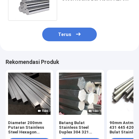
SS304 316 430 904
Terus
Rekomendasi Produk
Diameter 200mm
Batang Bulat
90mm Astm 42
Putaran Stainless
Stainless Steel
431 445 420 B
Steel Hexagon
Duplex 304 321
Bulat Stainles
Square Bar Dipoles
316Ti 2205 2507
Setengah Data