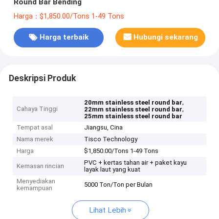
Round Bar Bending
Harga：$1,850.00/Tons 1-49 Tons
Harga terbaik
Hubungi sekarang
Deskripsi Produk
,
20mm stainless steel round bar
Cahaya Tinggi
,
22mm stainless steel round bar
25mm stainless steel round bar
Tempat asal
Jiangsu, Cina
Nama merek
Tisco Technology
Harga
$1,850.00/Tons 1-49 Tons
PVC + kertas tahan air + paket kayu
Kemasan rincian
layak laut yang kuat
Menyediakan
5000 Ton/Ton per Bulan
kemampuan
Lihat Lebih