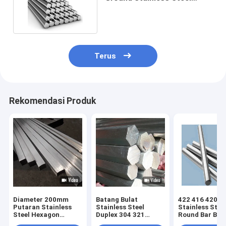
Round Bar Bending
Terus
Rekomendasi Produk
Diameter 200mm
Batang Bulat
422 416 420
Putaran Stainless
Stainless Steel
Stainless Steel
Steel Hexagon
Duplex 304 321
Round Bar BA 
Square Bar Dipoles
316Ti 2205 2507
HL Mirror Dipo