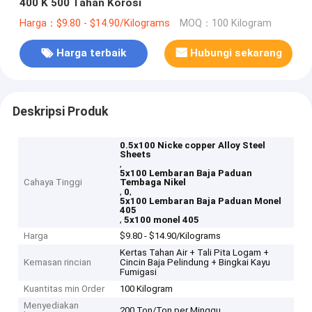
400 K 500 Tahan Korosi
Harga：$9.80 - $14.90/Kilograms
MOQ：100 Kilogram
Harga terbaik
Hubungi sekarang
Deskripsi Produk
0.5x100 Nicke copper Alloy Steel
Sheets
,
5x100 Lembaran Baja Paduan
Cahaya Tinggi
Tembaga Nikel
,
,
0
5x100 Lembaran Baja Paduan Monel
405
,
5x100 monel 405
Harga
$9.80 - $14.90/Kilograms
Kertas Tahan Air + Tali Pita Logam +
Kemasan rincian
Cincin Baja Pelindung + Bingkai Kayu
Fumigasi
Kuantitas min Order
100 Kilogram
Menyediakan
200 Ton/Ton per Minggu