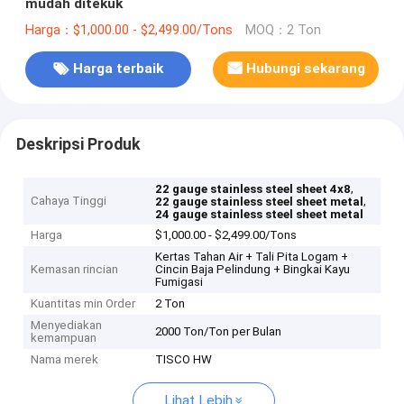
mudah ditekuk
Harga：$1,000.00 - $2,499.00/Tons
MOQ：2 Ton
Harga terbaik
Hubungi sekarang
Deskripsi Produk
,
22 gauge stainless steel sheet 4x8
Cahaya Tinggi
,
22 gauge stainless steel sheet metal
24 gauge stainless steel sheet metal
Harga
$1,000.00 - $2,499.00/Tons
Kertas Tahan Air + Tali Pita Logam +
Kemasan rincian
Cincin Baja Pelindung + Bingkai Kayu
Fumigasi
Kuantitas min Order
2 Ton
Menyediakan
2000 Ton/Ton per Bulan
kemampuan
Nama merek
TISCO HW
Lihat Lebih