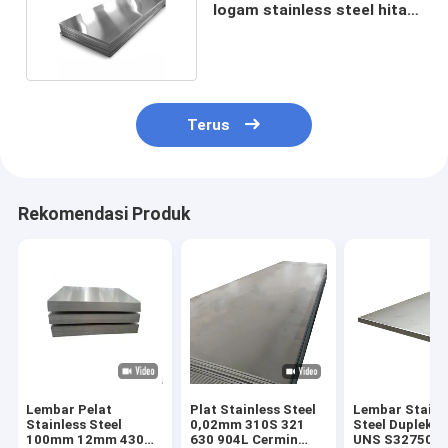
logam stainless steel hitam
mudah ditekuk
Terus
Rekomendasi Produk
Lembar Pelat
Plat Stainless Steel
Lembar Stainl
Stainless Steel
0,02mm 310S 321
Steel Dupleks 
100mm 12mm 430
630 904L Cermin
UNS S32750 2