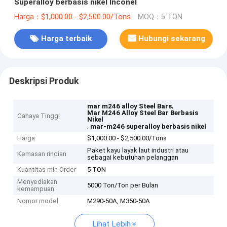
Superalloy berbasis nikel Inconel
Harga：$1,000.00 - $2,500.00/Tons
MOQ：5 TON
Harga terbaik
Hubungi sekarang
Deskripsi Produk
,
mar m246 alloy Steel Bars
Mar M246 Alloy Steel Bar Berbasis
Cahaya Tinggi
Nikel
,
mar-m246 superalloy berbasis nikel
Harga
$1,000.00 - $2,500.00/Tons
Paket kayu layak laut industri atau
Kemasan rincian
sebagai kebutuhan pelanggan
Kuantitas min Order
5 TON
Menyediakan
5000 Ton/Ton per Bulan
kemampuan
Nomor model
M290-50A, M350-50A
Lihat Lebih