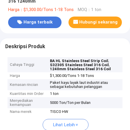
316 1240mm
Harga：$1,300.00/Tons 1-18 Tons
MOQ：1 ton
Harga terbaik
Hubungi sekarang
Deskripsi Produk
,
BA HL Stainless Steel Strip Coil
Cahaya Tinggi
,
S32305 Stainless Steel 316 Coil
1240mm Stainless Steel 316 Coil
Harga
$1,300.00/Tons 1-18 Tons
Paket kayu layak laut industri atau
Kemasan rincian
sebagai kebutuhan pelanggan
Kuantitas min Order
1 ton
Menyediakan
5000 Ton/Ton per Bulan
kemampuan
Nama merek
TISCO HW
Lihat Lebih