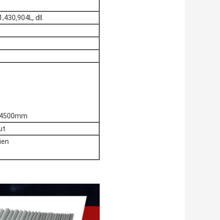
430,904L, dll.
0-4500mm
ut
ien