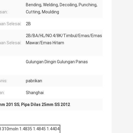
Bending, Welding, Decoiling, Punching,
san:
Cutting, Moulding
an Selesai:
2B
2B/BA/HL/NO.4/8K/Timbul/Emas/Emas
an Selesai:
Mawar/Emas Hitam
Gulungan Dingin Gulungan Panas
snis:
pabrikan
an:
Shanghai
2mm 201 SS
,
Pipa Dilas 25mm SS 2012
7H 310moln 1.4835 1.4845 1.4404