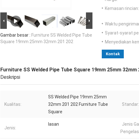
Kemasan rincian:
Waktu pengirima
Syarat-syarat p
Gambar besar :
Furniture SS Welded Pipe Tube
Square 19mm 25mm 32mm 201 202
Menyediakan ke
Kontak
Furniture SS Welded Pipe Tube Square 19mm 25mm 32mm 
Deskripsi
SS Welded Pipe 19mm 25mm
Kualitas:
32mm 201 202 Furniture Tube
Standar:
Square
lasan
Jenis Ga
Jenis:
Pengelas