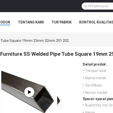
RODUK
TENTANG KAMI
TUR PABRIK
KONTROL KUALITA
ipe Tube Square 19mm 25mm 32mm 201 202
Furniture SS Welded Pipe Tube Square 19mm
Detail produk:
Tempat asal:
Nama merek:
Sertifikasi:
Nomor model:
Syarat-syarat pe
Kuantitas min Or
Harga: