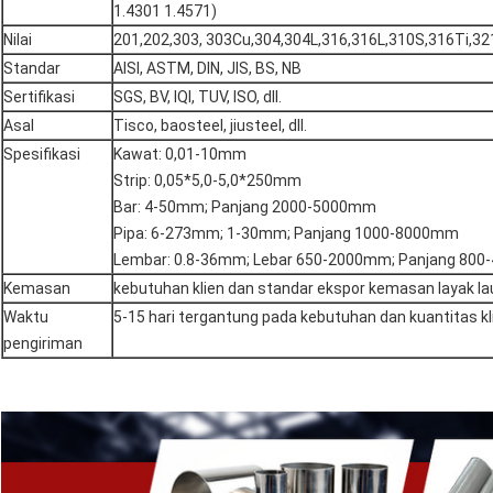
1.4301 1.4571)
Nilai
201,202,303, 303Cu,304,304L,316,316L,310S,316Ti,321,
Standar
AISI, ASTM, DIN, JIS, BS, NB
Sertifikasi
SGS, BV, IQI, TUV, ISO, dll.
Asal
Tisco, baosteel, jiusteel, dll.
Spesifikasi
Kawat: 0,01-10mm
Strip: 0,05*5,0-5,0*250mm
Bar: 4-50mm; Panjang 2000-5000mm
Pipa: 6-273mm; 1-30mm; Panjang 1000-8000mm
Lembar: 0.8-36mm; Lebar 650-2000mm; Panjang 80
Kemasan
kebutuhan klien dan standar ekspor kemasan layak la
Waktu
5-15 hari tergantung pada kebutuhan dan kuantitas kl
pengiriman