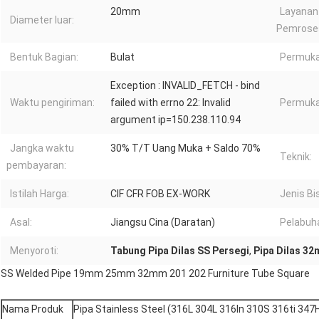
20mm
Layanan
Diameter luar:
Pemrose
Bentuk Bagian:
Bulat
Permuka
Exception : INVALID_FETCH - bind
Waktu pengiriman:
failed with errno 22: Invalid
Permuka
argument ip=150.238.110.94
Jangka waktu
30% T/T Uang Muka + Saldo 70%
Teknik:
pembayaran:
Istilah Harga:
CIF CFR FOB EX-WORK
Jenis Bi
Asal:
Jiangsu Cina (Daratan)
Pelabuh
Menyoroti:
Tabung Pipa Dilas SS Persegi
,
Pipa Dilas 3
SS Welded Pipe 19mm 25mm 32mm 201 202 Furniture Tube Square
Nama Produk
Pipa Stainless Steel (316L 304L 316ln 310S 316ti 34