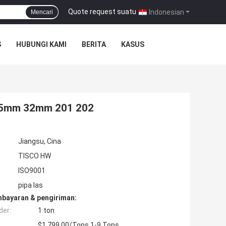
Quote request suatu
|
Indonesian
Mencari
S
HUBUNGI KAMI
BERITA
KASUS
 25mm 32mm 201 202
Jiangsu, Cina
TISCO HW
ISO9001
pipa las
mbayaran & pengiriman:
der:
1 ton
$1,799.00/Tons 1-9 Tons