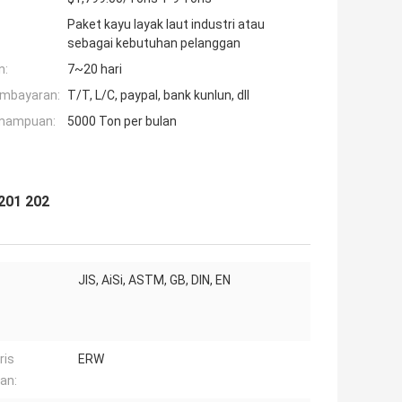
Paket kayu layak laut industri atau
sebagai kebutuhan pelanggan
n:
7~20 hari
embayaran:
T/T, L/C, paypal, bank kunlun, dll
mampuan:
5000 Ton per bulan
201 202
JIS, AiSi, ASTM, GB, DIN, EN
ris
ERW
an: