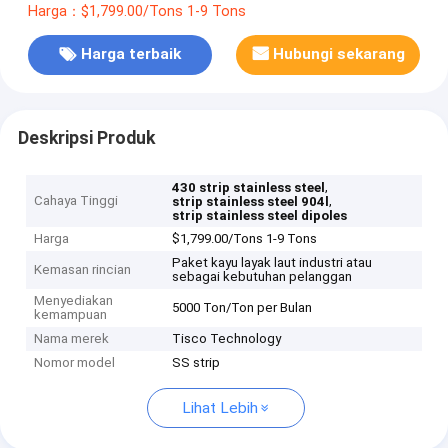
Harga：$1,799.00/Tons 1-9 Tons
Harga terbaik
Hubungi sekarang
Deskripsi Produk
,
430 strip stainless steel
Cahaya Tinggi
,
strip stainless steel 904l
strip stainless steel dipoles
Harga
$1,799.00/Tons 1-9 Tons
Paket kayu layak laut industri atau
Kemasan rincian
sebagai kebutuhan pelanggan
Menyediakan
5000 Ton/Ton per Bulan
kemampuan
Nama merek
Tisco Technology
Nomor model
SS strip
Lihat Lebih