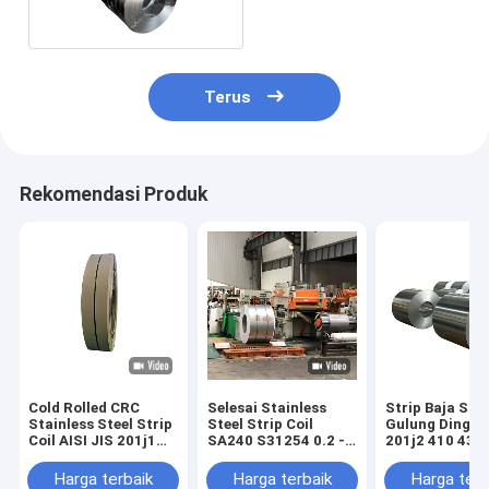
Terus
Rekomendasi Produk
Cold Rolled CRC
Selesai Stainless
Strip Baja Sta
Stainless Steel Strip
Steel Strip Coil
Gulung Dingin 
Coil AISI JIS 201j1
SA240 S31254 0.2 -
201j2 410 430
201j3 Garis Rambut
40mm
0.2mm 0.3mm
Selesai Dipoles
0.8mm 1mm
Harga terbaik
Harga terbaik
Harga terb