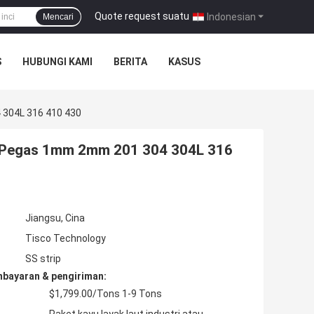
Quote request suatu
|
Indonesian
Mencari
S
HUBUNGI KAMI
BERITA
KASUS
 304L 316 410 430
ntu Pegas 1mm 2mm 201 304 304L 316
Jiangsu, Cina
Tisco Technology
SS strip
mbayaran & pengiriman:
$1,799.00/Tons 1-9 Tons