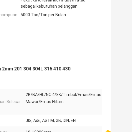
Paket kayu layak laut industri atau
sebagai kebutuhan pelanggan
mampuan:
5000 Ton/Ton per Bulan
m 2mm 201 304 304L 316 410 430
2B/BA/HL/NO.4/8K/Timbul/Emas/Emas
an Selesai:
Mawar/Emas Hitam
JIS, AiSi, ASTM, GB, DIN, EN