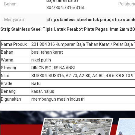
Baja tahan karat
Bahan:
Pelabuh
304/304L/316/316L
Menyoroti:
strip stainless steel untuk pintu
,
strip stain
Strip Stainless Steel Tipis Untuk Perabot Pintu Pegas 1mm 2mm 20
Nama Produk
201 304 316 Kumparan Baja Tahan Karat / Pelat Baja
Bahan
besi tahan karat
Warna
nikel putih
Standar
DIN GB ISO JIS BA ANSI
Nilai
SUS304, SUS316, A2-70, A2-80, A4-80, 4.8 6.8 8.8 10.9 
Brade
Batu
Benang
kasar, halus
Digunakan
membangun mesin industri