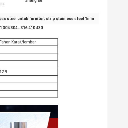
Shanghai
an:
less steel untuk furnitur
,
strip stainless steel 1mm
1 304 304L 316 410 430
 Tahan Karat/lembar
12.9