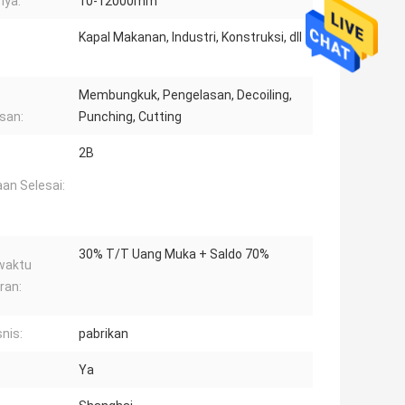
nya:
10-12000mm
Kapal Makanan, Industri, Konstruksi, dll
Membungkuk, Pengelasan, Decoiling,
san:
Punching, Cutting
2B
an Selesai:
30% T/T Uang Muka + Saldo 70%
waktu
ran:
snis:
pabrikan
Ya