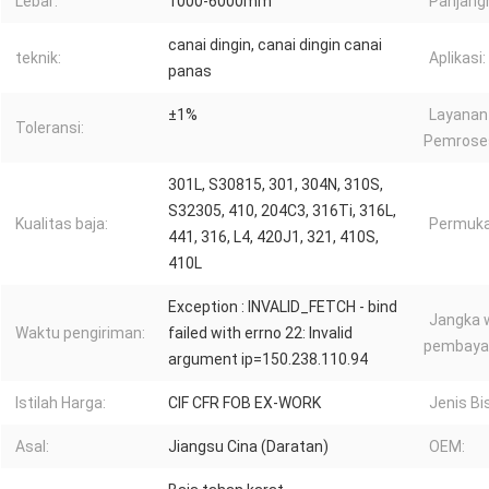
Lebar:
1000-6000mm
Panjang
canai dingin, canai dingin canai
teknik:
Aplikasi:
panas
±1%
Layanan
Toleransi:
Pemrose
301L, S30815, 301, 304N, 310S,
S32305, 410, 204C3, 316Ti, 316L,
Kualitas baja:
Permuka
441, 316, L4, 420J1, 321, 410S,
410L
Exception : INVALID_FETCH - bind
Jangka 
Waktu pengiriman:
failed with errno 22: Invalid
pembaya
argument ip=150.238.110.94
Istilah Harga:
CIF CFR FOB EX-WORK
Jenis Bi
Asal:
Jiangsu Cina (Daratan)
OEM: