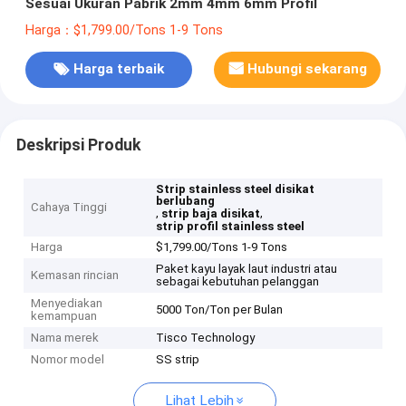
Sesuai Ukuran Pabrik 2mm 4mm 6mm Profil
Harga：$1,799.00/Tons 1-9 Tons
Harga terbaik
Hubungi sekarang
Deskripsi Produk
Strip stainless steel disikat
berlubang
Cahaya Tinggi
,
,
strip baja disikat
strip profil stainless steel
Harga
$1,799.00/Tons 1-9 Tons
Paket kayu layak laut industri atau
Kemasan rincian
sebagai kebutuhan pelanggan
Menyediakan
5000 Ton/Ton per Bulan
kemampuan
Nama merek
Tisco Technology
Nomor model
SS strip
Lihat Lebih