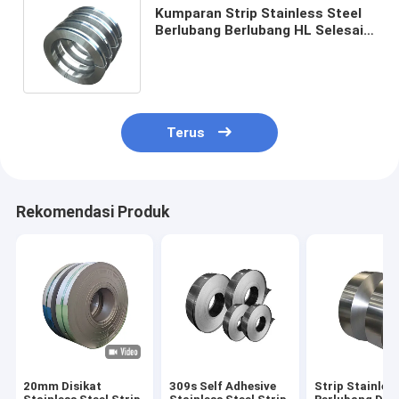
Kumparan Strip Stainless Steel
Berlubang Berlubang HL Selesai
ASTM A240M JIS201 321 0,2 *
1500mm
Terus
Rekomendasi Produk
20mm Disikat
309s Self Adhesive
Strip Stainless