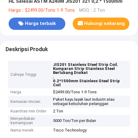
HL Selesai ASTM A240M JIS201 321 0,2 * 1500mm
Harga：$2499.00/Tons 1-9 Tons
MOQ：2 Ton
Harga terbaik
Hubungi sekarang
Deskripsi Produk
,
JIS201 Stainless Steel Strip Coil
Kumparan Strip Stainless Steel
Berlubang Disikat
Cahaya Tinggi
,
0.2*1500mm Stainless Steel Strip
Coil
Harga
$2499.00/Tons 1-9 Tons
Paket kayu layak laut industri atau
Kemasan rincian
sebagai kebutuhan pelanggan
Kuantitas min Order
2 Ton
Menyediakan
5000 Ton/Ton per Bulan
kemampuan
Nama merek
Tisco Technology