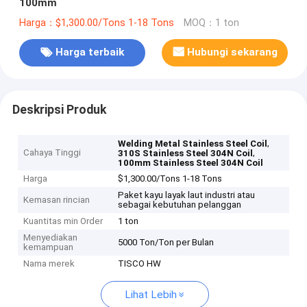
100mm
Harga：$1,300.00/Tons 1-18 Tons
MOQ：1 ton
Harga terbaik
Hubungi sekarang
Deskripsi Produk
,
Welding Metal Stainless Steel Coil
Cahaya Tinggi
,
310S Stainless Steel 304N Coil
100mm Stainless Steel 304N Coil
Harga
$1,300.00/Tons 1-18 Tons
Paket kayu layak laut industri atau
Kemasan rincian
sebagai kebutuhan pelanggan
Kuantitas min Order
1 ton
Menyediakan
5000 Ton/Ton per Bulan
kemampuan
Nama merek
TISCO HW
Lihat Lebih