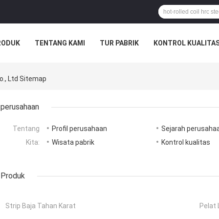
RODUK
TENTANG KAMI
TUR PABRIK
KONTROL KUALITA
., Ltd Sitemap
perusahaan
Tentang
Profil perusahaan
Sejarah perusaha
Kita:
Wisata pabrik
Kontrol kualitas
Produk
Strip Baja Tahan Karat
Pelat 