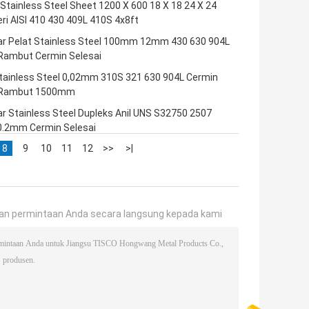
Stainless Steel Sheet 1200 X 600 18 X 18 24 X 24
ri AISI 410 430 409L 410S 4x8ft
r Pelat Stainless Steel 100mm 12mm 430 630 904L
 Rambut Cermin Selesai
Stainless Steel 0,02mm 310S 321 630 904L Cermin
 Rambut 1500mm
r Stainless Steel Dupleks Anil UNS S32750 2507
0.2mm Cermin Selesai
8
9
10
11
12
>>
>|
an permintaan Anda secara langsung kepada kami