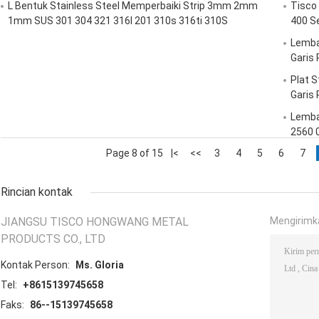
L Bentuk Stainless Steel Memperbaiki Strip 3mm 2mm
Tisco 
1mm SUS 301 304 321 316l 201 310s 316ti 310S
400 Se
Lemba
Garis
Plat 
Garis
Lemba
2560 
Page 8 of 15
|<
<<
3
4
5
6
7
Rincian kontak
JIANGSU TISCO HONGWANG METAL
Mengirimk
PRODUCTS CO., LTD
Kontak Person:
Ms. Gloria
Tel:
+8615139745658
Faks:
86--15139745658