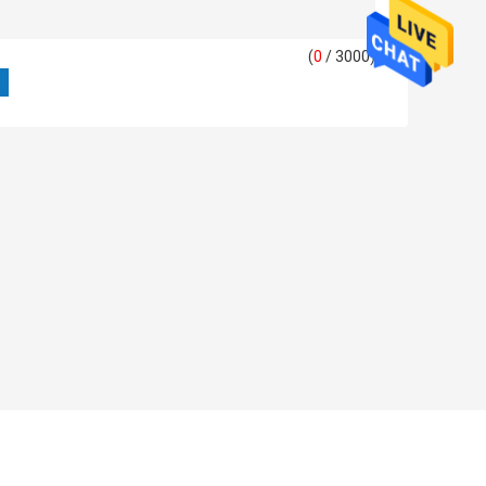
(
0
/ 3000)