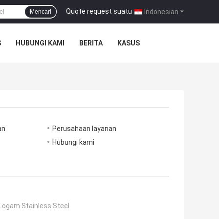
Quote request suatu
|
Indonesian
Mencari
S
HUBUNGI KAMI
BERITA
KASUS
an
Perusahaan layanan
Hubungi kami
Logam Stainless Steel